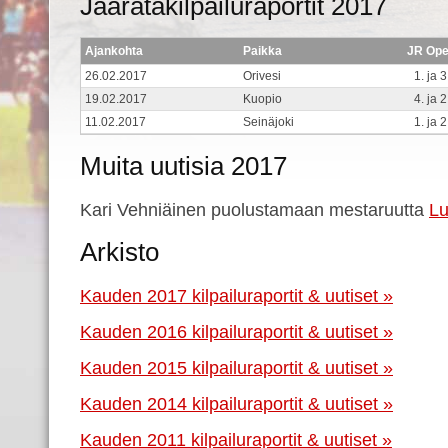
Jääratakilpailuraportit 2017
Ajankohta
Paikka
JR Op
26.02.2017
Orivesi
1. ja 3
19.02.2017
Kuopio
4. ja 2
11.02.2017
Seinäjoki
1. ja 2
Muita uutisia 2017
Kari Vehniäinen puolustamaan mestaruutta
Lu
Arkisto
Kauden 2017 kilpailuraportit & uutiset »
Kauden 2016 kilpailuraportit & uutiset »
Kauden 2015 kilpailuraportit & uutiset »
Kauden 2014 kilpailuraportit & uutiset »
Kauden 2011 kilpailuraportit & uutiset »