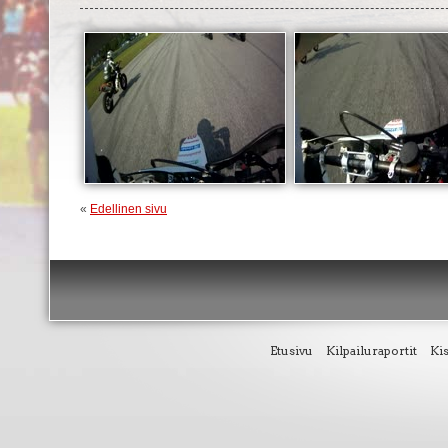
«
Edellinen sivu
Etusivu
Kilpailuraportit
Ki