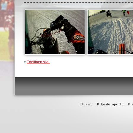
«
Edellinen sivu
Etusivu
Kilpailuraportit
Ki