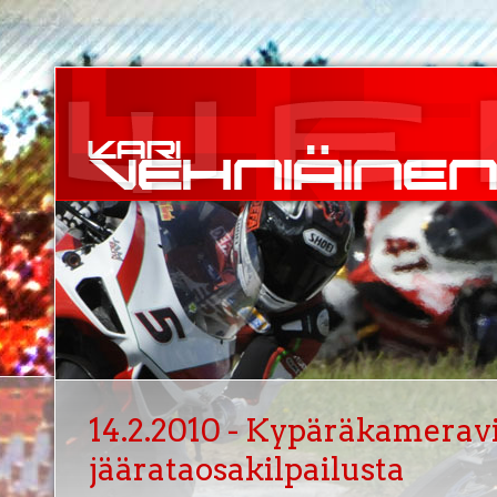
14.2.2010 - Kypäräkamerav
jäärataosakilpailusta